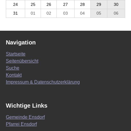
24
25
26
27
28
29
30
31
01
02
03
04
05
06
Navigation
Startseite
Seitenübersicht
Suche
Kontakt
Impressum & Datenschutzerklärung
Wichtige Links
Gemeinde Ensdorf
Pfarrei Ensdorf