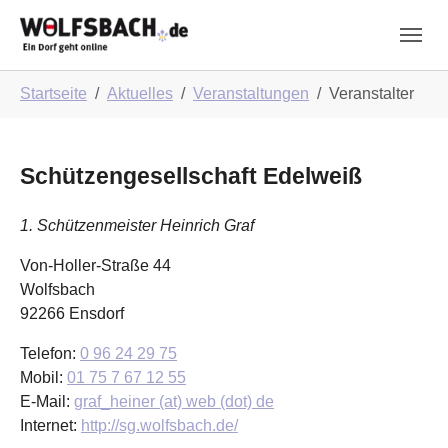
Skip to main navigation
Zum Hauptinhalt springen
Skip to page footer
Sie sind hier:
Startseite
Aktuelles
Veranstaltungen
Veranstalter
Schützengesellschaft Edelweiß
1. Schützenmeister Heinrich Graf
Von-Holler-Straße 44
Wolfsbach
92266
Ensdorf
Telefon:
0 96 24 29 75
Mobil:
01 75 7 67 12 55
E-Mail:
graf_heiner (at) web (dot) de
Internet:
http://sg.wolfsbach.de/