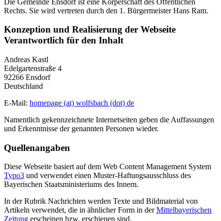
Die Gemeinde Ensdorf ist eine Körperschaft des Öffentlichen
Rechts. Sie wird vertreten durch den 1. Bürgermeister Hans Ram.
Konzeption und Realisierung der Webseite
Verantwortlich für den Inhalt
Andreas Kastl
Edelgartenstraße 4
92266 Ensdorf
Deutschland
E-Mail:
homepage (at) wolfsbach (dot) de
Namentlich gekennzeichnete Internetseiten geben die Auffassungen
und Erkenntnisse der genannten Personen wieder.
Quellenangaben
Diese Webseite basiert auf dem Web Content Management System
Typo3
und verwendet einen Muster-Haftungsausschluss des
Bayerischen Staatsministeriums des Innern.
In der Rubrik Nachrichten werden Texte und Bildmaterial von
Artikeln verwendet, die in ähnlicher Form in der
Mittelbayerischen
Zeitung
erscheinen bzw. erschienen sind.