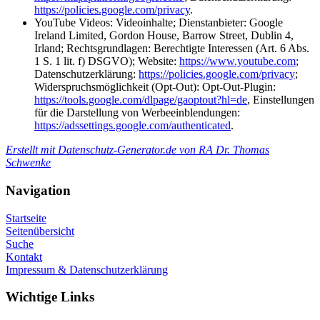
https://policies.google.com/privacy
.
YouTube Videos: Videoinhalte; Dienstanbieter: Google
Ireland Limited, Gordon House, Barrow Street, Dublin 4,
Irland; Rechtsgrundlagen: Berechtigte Interessen (Art. 6 Abs.
1 S. 1 lit. f) DSGVO); Website:
https://www.youtube.com
;
Datenschutzerklärung:
https://policies.google.com/privacy
;
Widerspruchsmöglichkeit (Opt-Out): Opt-Out-Plugin:
https://tools.google.com/dlpage/gaoptout?hl=de
, Einstellungen
für die Darstellung von Werbeeinblendungen:
https://adssettings.google.com/authenticated
.
Erstellt mit Datenschutz-Generator.de von RA Dr. Thomas
Schwenke
Navigation
Startseite
Seitenübersicht
Suche
Kontakt
Impressum & Datenschutzerklärung
Wichtige Links