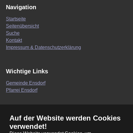
Navigation
Startseite
Seitenübersicht
Suche
Kontakt
Impressum & Datenschutzerklärung
Wichtige Links
Gemeinde Ensdorf
Pfarrei Ensdorf
Wir sind auf Facebook
Auf der Website werden Cookies
verwendet!
Wolfsbacher Kirwa
FC Bayern Fanclub Wolfsbach