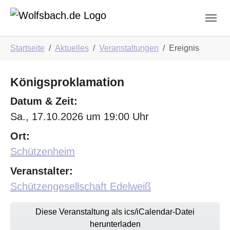
Skip to main navigation
Zum Hauptinhalt springen
Skip to page footer
Sie sind hier:
Startseite
Aktuelles
Veranstaltungen
Ereignis
Königsproklamation
Datum & Zeit:
Sa., 17.10.2026 um 19:00 Uhr
Ort:
Schützenheim
Veranstalter:
Schützengesellschaft Edelweiß
Diese Veranstaltung als ics/iCalendar-Datei
herunterladen